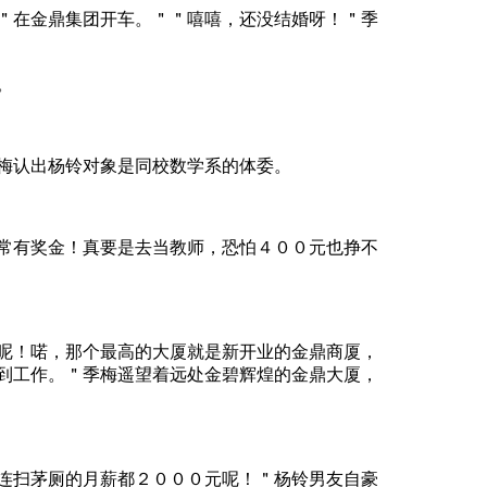
金鼎集团开车。＂＂嘻嘻，还没结婚呀！＂季
。
认出杨铃对象是同校数学系的体委。
奖金！真要是去当教师，恐怕４００元也挣不
喏，那个最高的大厦就是新开业的金鼎商厦，
到工作。＂季梅遥望着远处金碧辉煌的金鼎大厦，
茅厕的月薪都２０００元呢！＂杨铃男友自豪