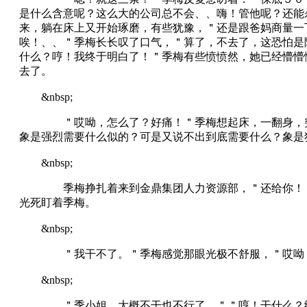
是什么含意呢？这么大的公司总不会、、嗨！管他呢？还能
来，躺在床上又开始琢磨，有些犹豫，＂还是跟爸妈商量一
唉！、、＂季梅长长叹了口气，＂算了，不去了，这恐怕是
什么？哼！我终于明白了！＂季梅有些愤愤然，她已经懵懵
去了。
&nbsp;
＂哎呦，怎么了？好痛！＂季梅想起床，一翻身，突然
象是强烈需要什么似的？可是又说不出到底需要什么？象是
&nbsp;
季梅挣扎着来到金鼎集团人力资源部，＂还给你！＂＂
光死盯着季梅。
&nbsp;
＂我干不了。＂季梅感觉那眼光极不舒服，＂哎呦！
&nbsp;
＂季小姐，大概不干也不行了。＂＂哼！干什么？绑