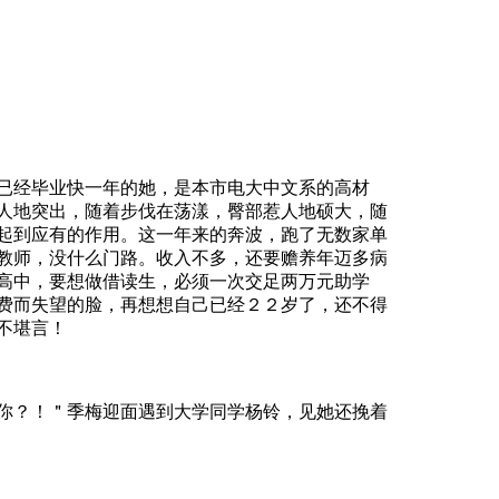
毕业快一年的她，是本市电大中文系的高材
人地突出，随着步伐在荡漾，臀部惹人地硕大，随
起到应有的作用。这一年来的奔波，跑了无数家单
教师，没什么门路。收入不多，还要赡养年迈多病
高中，要想做借读生，必须一次交足两万元助学
费而失望的脸，再想想自己已经２２岁了，还不得
不堪言！
！＂季梅迎面遇到大学同学杨铃，见她还挽着