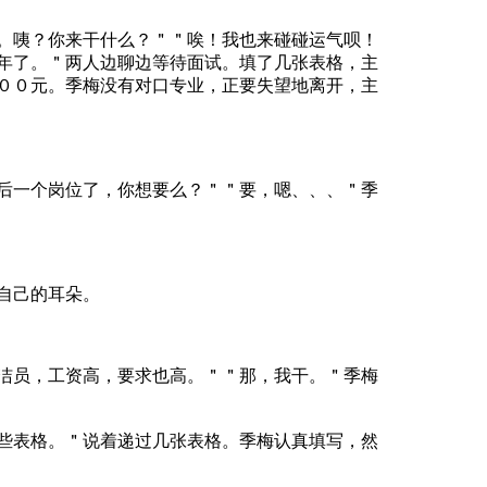
？你来干什么？＂＂唉！我也来碰碰运气呗！
年了。＂两人边聊边等待面试。填了几张表格，主
００元。季梅没有对口专业，正要失望地离开，主
个岗位了，你想要么？＂＂要，嗯、、、＂季
自己的耳朵。
，工资高，要求也高。＂＂那，我干。＂季梅
格。＂说着递过几张表格。季梅认真填写，然