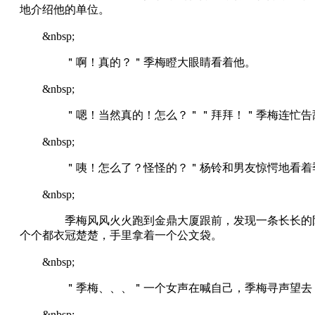
地介绍他的单位。
&nbsp;
＂啊！真的？＂季梅瞪大眼睛看着他。
&nbsp;
＂嗯！当然真的！怎么？＂＂拜拜！＂季梅连忙告辞
&nbsp;
＂咦！怎么了？怪怪的？＂杨铃和男友惊愕地看着季
&nbsp;
季梅风风火火跑到金鼎大厦跟前，发现一条长长的队伍
个个都衣冠楚楚，手里拿着一个公文袋。
&nbsp;
＂季梅、、、＂一个女声在喊自己，季梅寻声望去，
&nbsp;