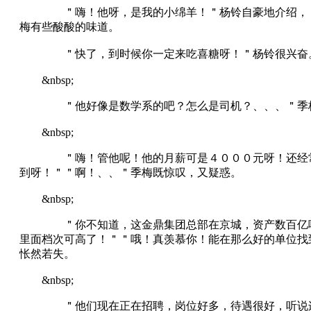
＂嗨！他呀，是我的小绵羊！＂杨铃自豪地介绍，＂在
梅有些酸酸的味道。
＂快了，到时候你一定来吃喜糖呀！＂杨铃很兴奋
&nbsp;
＂他好像是数学系的吧？怎么是司机？、、、＂季梅
&nbsp;
＂嗨！管他呢！他的月薪可是４０００元呀！还经常有
到呀！＂＂啊！、、＂季梅既惊叹，又疑惑。
&nbsp;
＂你不知道，这金鼎集团总部在京城，资产数百亿呢！
里面档次可高了！＂＂哦！真羡慕你！能在那么好的单位找
怅然若失。
&nbsp;
＂他们现在正在招聘，岗位好多，待遇很好，听说连扫