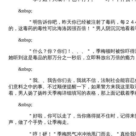
&nbsp;
＂明告诉你吧，昨天你已经被注射了毒药，每２４小时
的，这毒药的毒性可比海洛因强百倍！＂男人阴沉沉地看着
&nbsp;
＂什么？你？你们！、、、＂，季梅顿时被惊吓得浑身
她听到这是毒品的那万分之一秒后，立即释放出万倍的瘾力
&nbsp;
＂我、、我告你们去，我就不信，法制社会能容忍你们
们意料之中的事。不过顺便提醒一下，如果警方来我这里取
着，男人扬了扬昨天季梅详细填写的表格，那上面记载着季
&nbsp;
＂好啦，你可以走了，当你痛得挺不住时，记得来打针
声，做了个手势，让季梅走。
＂哼！砰！＂季梅怒气冲冲地甩门而去。＂真给我打了