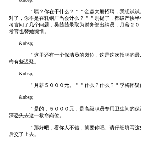
＂咦？你在干什么？＂＂金鼎大厦招聘，我想试试。咦
对了，你不是在轧钢厂当会计么？＂＂别提了，都破产快半
考官问了几个问题，吴茜茜录取为财务部出纳员，月薪２０
考官也替她惋惜。
&nbsp;
＂这里还有一个保洁员的岗位，这是这次招聘的最后一
梅有些迟疑。
&nbsp;
＂月薪５０００元。＂＂什么？什么？＂季梅怀疑
&nbsp;
＂是的，５０００元，是高级职员专用卫生间的保洁员
深恐失去这一救命岗位。
＂那好吧，看你人不错，就要你吧。请仔细填写这些表
后交了上去。