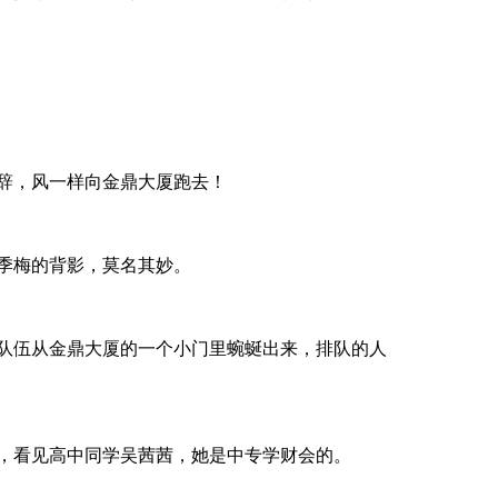
，风一样向金鼎大厦跑去！
梅的背影，莫名其妙。
从金鼎大厦的一个小门里蜿蜒出来，排队的人
看见高中同学吴茜茜，她是中专学财会的。