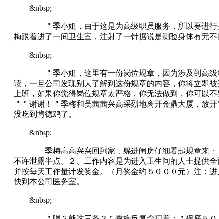
&nbsp;
＂季小姐，由于这是为高级职员服务，所以要进行身体
梅跟着进了一间卫生室，注射了一针据说是测验身体有无不
&nbsp;
＂季小姐，这里有一份岗位规章，因为涉及到高级职员
读，一旦公司发现别人了解到这份规章的内容，你将立即被
上班，如果你觉得岗位规章太严格，你无法做到，你可以不
＂＂谢谢！＂季梅和吴茜茜兴高采烈地离开金鼎大厦，放开
没吃到肯德鸡了。
&nbsp;
季梅高高兴兴回到家，躲进闺房仔细看起规章来：１、
不许泄露半点。２、工作内容是为进入卫生间的人士提供全
并按每天工作量计发奖金。（月奖金约５０００元）注：进
快到本公司医务室。
&nbsp;
＂嗯？就这三条？＂季梅反复念叨着：＂保底５０００