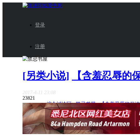
登录
注册
[另类小说]
【含羞忍辱的
2017-4-11 23:08
2382
1
论坛中心
›
综合讨论区
›
禁忌书屋
›
【含羞忍辱的保洁
订阅