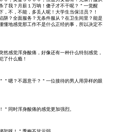
杀了我？月薪１万呐！傻子才不干呢？＂一觉醒
下，不，不能，多丢人呢！大学生当保洁员？！
陷阱？全面服务？无条件服从？在卫生间里？能是
懂懂地感觉那工作不是什么正经的事，所以决定不
感觉浑身酸痛，好像还有一种什么特别感觉，
犯了什么瘾！
嗯？不愿意干？＂一位接待的男人用异样的眼
＂同时浑身酸痛的感觉更加强烈。
架呀！＂季梅不甘示弱。