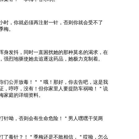
，你就必须再注射一针，否则你就会受不了
季梅。
发抖，同时一直困扰她的那种莫名的渴求，在
，强烈地驱使她去追逐这药品，她极力克制着。
公开放毒！＂＂哦！那好，你去告吧，这是我
证，哼哼，没有！但你家里人要提防车祸呦！＂说
梅家庭的详细资料。
呦，否则会有生命危险！＂男人嘿嘿干笑两
毒针？！＂季梅还是不敢相信，＂哎呦，怎么