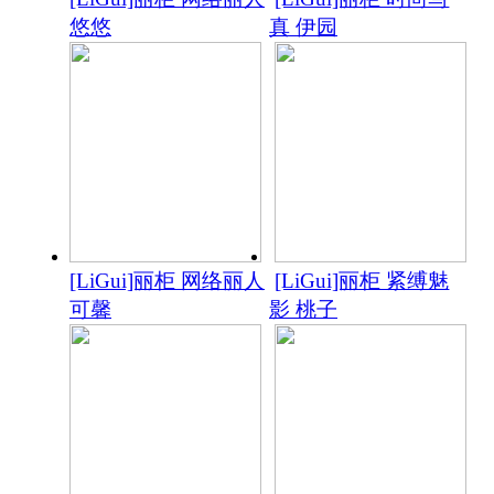
悠悠
真 伊园
[LiGui]丽柜 网络丽人
[LiGui]丽柜 紧缚魅
可馨
影 桃子